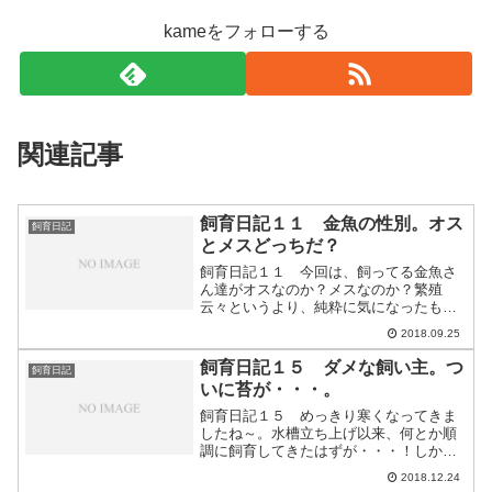
kameをフォローする
関連記事
飼育日記１１ 金魚の性別。オス
飼育日記
とメスどっちだ？
飼育日記１１ 今回は、飼ってる金魚さ
ん達がオスなのか？メスなのか？繁殖
云々というより、純粋に気になったもの
で・・・。頑張って検証してみたいと思
2018.09.25
います！＜広告＞(adsbygoogle =
window.adsbygoogle || [])....
飼育日記１５ ダメな飼い主。つ
飼育日記
いに苔が・・・。
飼育日記１５ めっきり寒くなってきま
したね～。水槽立ち上げ以来、何とか順
調に飼育してきたはずが・・・！しか
し、しかし。ついに苔を生やしてしまっ
2018.12.24
た～！今回の飼育日記１５では、そんな