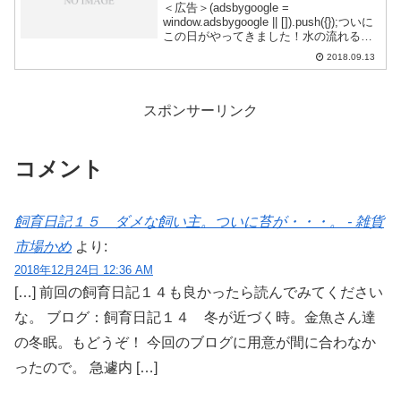
＜広告＞(adsbygoogle =
window.adsbygoogle || []).push({});ついに
この日がやってきました！水の流れる音
だけを聴き続けて数日。どんな子達と出
2018.09.13
会うかな？というわくわく感と前みたい
な事になったらどう...
スポンサーリンク
コメント
飼育日記１５ ダメな飼い主。ついに苔が・・・。 - 雑貨
市場かめ
より:
2018年12月24日 12:36 AM
[…] 前回の飼育日記１４も良かったら読んでみてください
な。 ブログ：飼育日記１４ 冬が近づく時。金魚さん達
の冬眠。もどうぞ！ 今回のブログに用意が間に合わなか
ったので。 急遽内 […]