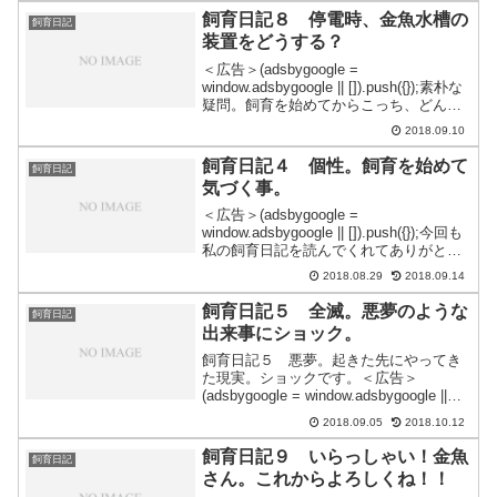
苔について書いてみたいと思います。＜
飼育日記８ 停電時、金魚水槽の
飼育日記
広告＞(adsbygoog...
装置をどうする？
＜広告＞(adsbygoogle =
window.adsbygoogle || []).push({});素朴な
疑問。飼育を始めてからこっち、どんど
ん疑問が浮かんでくるんですが・・・。
2018.09.10
前回の飼育日記でも疑問をテーマに書き
ました。そのうち、...
飼育日記４ 個性。飼育を始めて
飼育日記
気づく事。
＜広告＞(adsbygoogle =
window.adsbygoogle || []).push({});今回も
私の飼育日記を読んでくれてありがとう
です。飼育日記、第４弾のスタートで
2018.08.29
2018.09.14
す！前回のブログ：飼育日記３ お別
れ・・・。飼育３日目で...
飼育日記５ 全滅。悪夢のような
飼育日記
出来事にショック。
飼育日記５ 悪夢。起きた先にやってき
た現実。ショックです。＜広告＞
(adsbygoogle = window.adsbygoogle ||
[]).push({});何故だ～！毎朝の日課となっ
2018.09.05
2018.10.12
ている金魚さん達へのあいさつ。今日起
きた時もいつ...
飼育日記９ いらっしゃい！金魚
飼育日記
さん。これからよろしくね！！