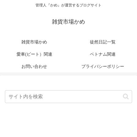
管理人『かめ』が運営するブログサイト
雑貨市場かめ
雑貨市場かめ
徒然日記一覧
愛車(ビート）関連
ベトナム関連
お問い合わせ
プライバシーポリシー