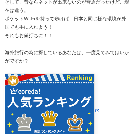
そして、昔ならネットが出来ないのが普通だったけど、現
在は違う。
ポケットWi-Fiを持って歩けば、日本と同じ様な環境が外
国でも手に入れよう！
それもお値打ちに！！
海外旅行の為に探しているあなたは、一度見てみてはいか
がですか？