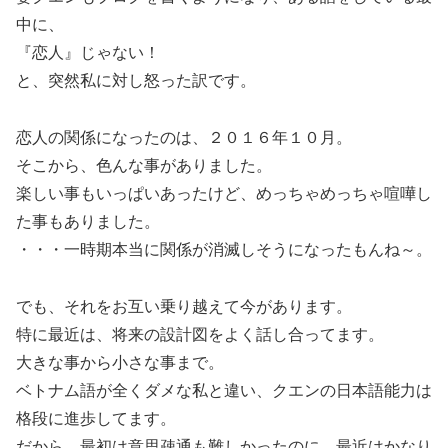
中に、
『恋人』じゃない！
と、突然私に対し怒った訳です。
恋人の関係になったのは、２０１６年１０月。
そこから、色んな事がありました。
楽しい事もいっぱいあったけど、めっちゃめっちゃ喧嘩し
た事もありました。
・・・一時期本当に関係が消滅しそうになったもんね～。
でも、それをお互い乗り越えて今があります。
特に最近は、将来の設計図をよく話し合ってます。
大きな事から小さな事まで。
ベトナム語が全くダメな私と違い、クエンの日本語能力は
格段に進歩してます。
だから、最初は意思疎通も難しかったのに、最近はかなり