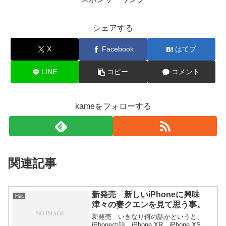
シェアする
X
Facebook
はてブ
LINE
コピー
コメント
kameをフォローする
関連記事
新発売 新しいiPhoneに興味
日記
津々の妻クエンを見て思う事。
新発売 いきなり何の話かというと、
iPhoneの話。iPhone XR。iPhone XS。