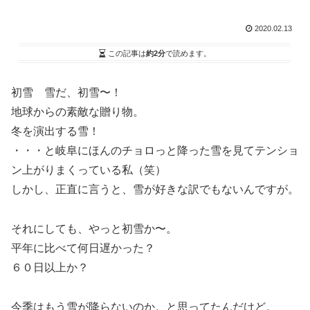
2020.02.13
この記事は
約2分
で読めます。
初雪 雪だ、初雪〜！
地球からの素敵な贈り物。
冬を演出する雪！
・・・と岐阜にほんのチョロっと降った雪を見てテンショ
ン上がりまくっている私（笑）
しかし、正直に言うと、雪が好きな訳でもないんですが。
それにしても、やっと初雪か〜。
平年に比べて何日遅かった？
６０日以上か？
今季はもう雪が降らないのか。と思ってたんだけど。