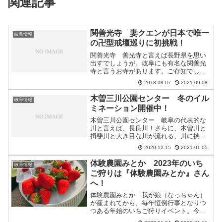
関連記事
関善光寺 妻クエンが日本で唯一
岐阜情報
の卍型戒壇巡りに初挑戦！
関善光寺 善光寺と言えば長野県を思い
出すでしょうが。岐阜にも有名な関善光
寺と言うお寺があります。ご存知でしょ
うか？ちなみに、さまざまなお寺で行わ
2018.08.07
2021.09.08
れている戒壇巡りってご存知ですか？ざ
っくりと言えば、お寺の中にある真っ暗
木曽三川公園センター 冬のイル
岐阜情報
で前が全く見えない中を手...
ミネーション開催中！
木曽三川公園センター 岐阜の代表的な
川と言えば、長良川！さらに、木曽川と
揖斐川と大き目な川が流れる、川に挟ま
れた町という特徴を持つ岐阜。そんな長
2020.12.15
2021.01.05
良川と木曽川と揖斐川の３つが合流する
場所にあるのが木曽三川公園センター。
体験農園みとか 2023年のいち
岐阜情報
普段は、濃尾平野を一望で...
ご狩りは『体験農園みとか』さん
へ！
体験農園みとか 我が娘（なっちゃん）
が産まれてから、毎年恒例行事となりつ
つある年始のいちご狩りイベント。今年
で3年目のいちご狩りを体験農家みとかさ