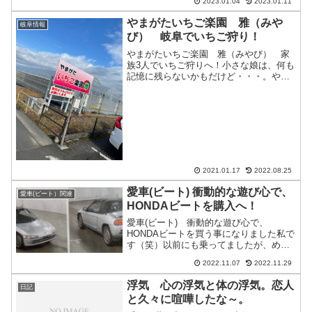
2023.01.04
2023.01.11
んで実施！今年は我が息子（はる君）も
参戦です！！家族みんなでいちごを満喫
やまがたいちご楽園 雅（みや
岐阜情報
して素敵な一日でした。
び） 岐阜でいちご狩り！
やまがたいちご楽園 雅（みやび） 家
族3人でいちご狩りへ！小さな娘は、何も
記憶に残らないかもだけど・・・。やま
がたいちご楽園 雅（みやび）は、岐阜
市から北上して山県市にあります。とて
も美味しくいちごをいっぱい食べれる素
敵なスポットです！！
2021.01.17
2022.08.25
愛車(ビート) 衝動的な遊び心で、
愛車(ビート）関連
HONDAビートを購入へ！
愛車(ビート) 衝動的な遊び心で、
HONDAビートを買う事になりました私で
す（笑）以前にも乗ってましたが、めっ
ちゃ楽しい車で今から楽しみ。ビート乗
2022.11.07
2022.11.29
りの方が居ましたら、是非仲良くして下
さいませ！それでは、ビートとの徒然日
浮気 心の浮気と体の浮気。恋人
日記
記スタートです！！
と久々に喧嘩したな～。