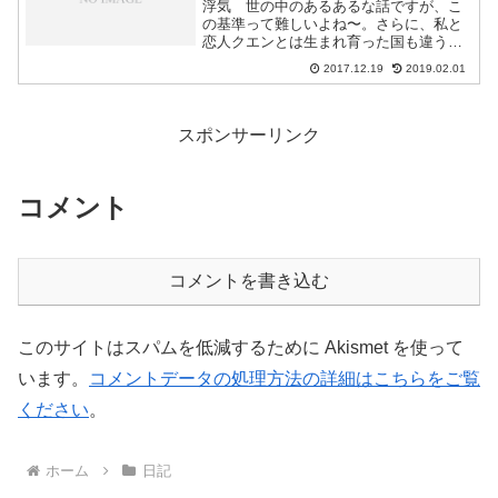
浮気 世の中のあるあるな話ですが、こ
の基準って難しいよね〜。さらに、私と
恋人クエンとは生まれ育った国も違う。
だから、どれが正しいとか間違っている
2017.12.19
2019.02.01
とかいう様な単純な話ではないです
が・・・。今回のブログは、クエンとの
間で起きた浮気についてテーマ...
スポンサーリンク
コメント
コメントを書き込む
このサイトはスパムを低減するために Akismet を使って
います。
コメントデータの処理方法の詳細はこちらをご覧
ください
。
ホーム
日記